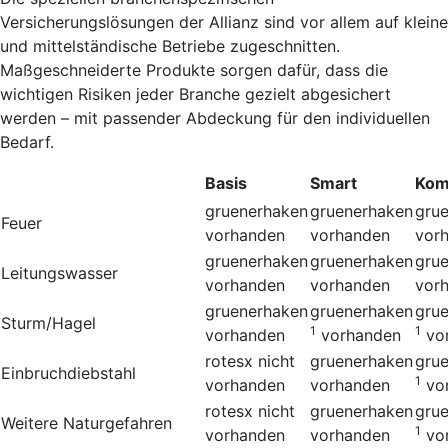
Versicherungslösungen der Allianz sind vor allem auf kleine
und mittelständische Betriebe zugeschnitten.
Maßgeschneiderte Produkte sorgen dafür, dass die
wichtigen Risiken jeder Branche gezielt abgesichert
werden – mit passender Abdeckung für den individuellen
Bedarf.
Basis
Smart
Kom
gruenerhaken
gruenerhaken
gru
Feuer
vorhanden
vorhanden
vor
gruenerhaken
gruenerhaken
gru
Leitungswasser
vorhanden
vorhanden
vor
gruenerhaken
gruenerhaken
gru
Sturm/Hagel
1
1
vorhanden
vorhanden
vo
rotesx
nicht
gruenerhaken
gru
Einbruchdiebstahl
1
vorhanden
vorhanden
vo
rotesx
nicht
gruenerhaken
gru
Weitere Naturgefahren
1
vorhanden
vorhanden
vo