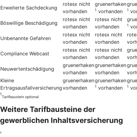
rotesx
nicht
gruenerhaken
gru
Erweiterte Sachdeckung
1
1
vorhanden
vorhanden
vo
rotesx
nicht
rotesx
nicht
gru
Böswillige Beschädigung
1
vorhanden
vorhanden
vo
rotesx
nicht
rotesx
nicht
rote
Unbenannte Gefahren
vorhanden
vorhanden
vor
rotesx
nicht
rotesx
nicht
gru
Compliance Webcast
vorhanden
vorhanden
vor
gruenerhaken
gruenerhaken
gru
Neuwertentschädigung
vorhanden
vorhanden
vor
Kleine
gruenerhaken
gruenerhaken
gru
1
1
Ertragsausfallversicherung
vorhanden
vorhanden
vo
1
Tarifbaustein optional
Weitere Tarifbausteine der
gewerblichen Inhalts­versicherung
‹