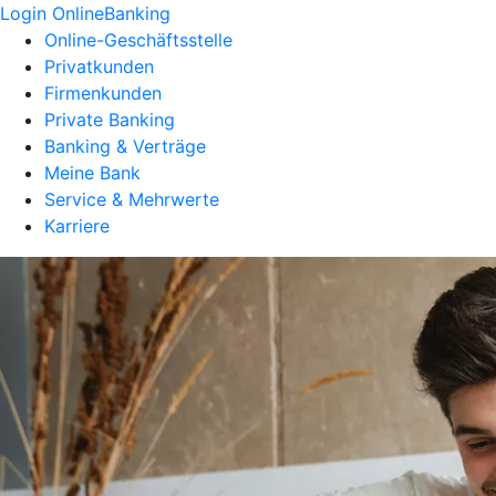
Login OnlineBanking
Online-Geschäftsstelle
Privatkunden
Firmenkunden
Private Banking
Banking & Verträge
Meine Bank
Service & Mehrwerte
Karriere