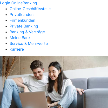
Login OnlineBanking
Online-Geschäftsstelle
Privatkunden
Firmenkunden
Private Banking
Banking & Verträge
Meine Bank
Service & Mehrwerte
Karriere